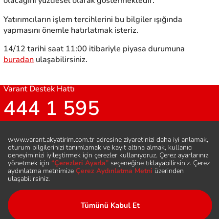
olacağını yüzdesel olarak göstermektedir.
Yatırımcıların işlem tercihlerini bu bilgiler ışığında
yapmasını önemle hatırlatmak isteriz.
14/12 tarihi saat 11:00 itibariyle piyasa durumuna
buradan
ulaşabilirsiniz.
Varant Destek Hattı
444 1 595
Bizi Takip Edin
Hesap Aç
Sıkça Sorulan Sorular
Şubeler ve İletişim
Duyurular
Varant Nedir
Çerez Aydınlatma Metni
Varant Broşürü
KVKK Aydınlatma Metni
Yasal Bilgiler
Sertifika Nedir ?