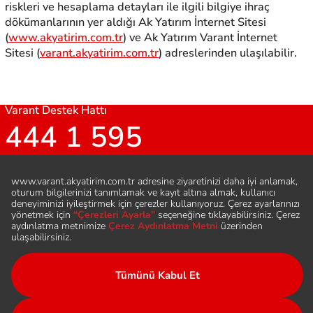
riskleri ve hesaplama detayları ile ilgili bilgiye ihraç
dökümanlarının yer aldığı Ak Yatırım İnternet Sitesi
(
www.akyatirim.com.tr
) ve Ak Yatırım Varant İnternet
Sitesi (
varant.akyatirim.com.tr
) adreslerinden ulaşılabilir.
Varant Destek Hattı
444 1 595
Bizi Takip Edin
Hesap Aç
Sıkça Sorulan Sorular
Şubeler ve İletişim
Duyurular
Varant Nedir
Çerez Aydınlatma Metni
Varant Broşürü
KVKK Aydınlatma Metni
Yasal Bilgiler
Sertifika Nedir ?
Yasal Dokümanlar
Sözlük