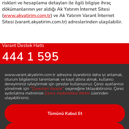
riskleri ve hesaplama detayları ile ilgili bilgiye ihraç
dökümanlarının yer aldığı Ak Yatırım İnternet Sitesi
(
www.akyatirim.com.tr
) ve Ak Yatırım Varant İnternet
Sitesi (varant.akyatirim.com.tr) adreslerinden ulaşılabilir.
Varant Destek Hattı
444 1 595
Bizi Takip Edin
Hesap Aç
Sıkça Sorulan Sorular
Şubeler ve İletişim
Duyurular
Varant Nedir
Çerez Aydınlatma Metni
Varant Broşürü
KVKK Aydınlatma Metni
Yasal Bilgiler
Sertifika Nedir ?
Yasal Dokümanlar
Sözlük