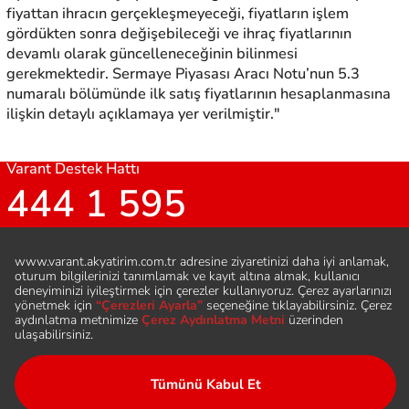
fiyattan ihracın gerçekleşmeyeceği, fiyatların işlem
gördükten sonra değişebileceği ve ihraç fiyatlarının
devamlı olarak güncelleneceğinin bilinmesi
gerekmektedir. Sermaye Piyasası Aracı Notu’nun 5.3
numaralı bölümünde ilk satış fiyatlarının hesaplanmasına
ilişkin detaylı açıklamaya yer verilmiştir."
Varant Destek Hattı
444 1 595
Bizi Takip Edin
Hesap Aç
Sıkça Sorulan Sorular
Şubeler ve İletişim
Duyurular
Varant Nedir
Çerez Aydınlatma Metni
Varant Broşürü
KVKK Aydınlatma Metni
Yasal Bilgiler