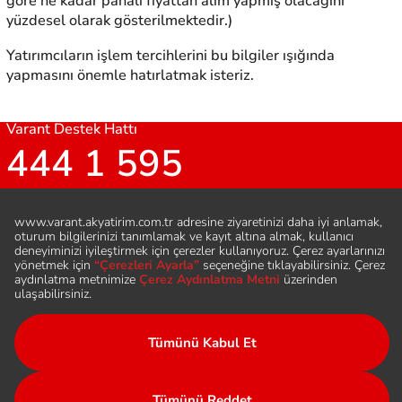
göre ne kadar pahalı fiyattan alım yapmış olacağını
yüzdesel olarak gösterilmektedir.)
Yatırımcıların işlem tercihlerini bu bilgiler ışığında
yapmasını önemle hatırlatmak isteriz.
Varant Destek Hattı
444 1 595
Bizi Takip Edin
Hesap Aç
Sıkça Sorulan Sorular
Şubeler ve İletişim
Duyurular
Varant Nedir
Çerez Aydınlatma Metni
Varant Broşürü
KVKK Aydınlatma Metni
Yasal Bilgiler
Sertifika Nedir ?
Yasal Dokümanlar
Sözlük